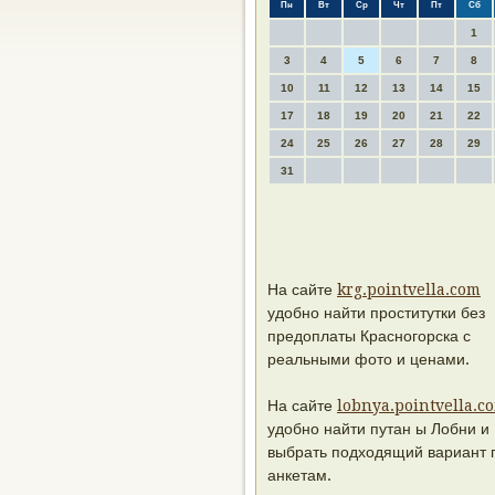
Пн
Вт
Ср
Чт
Пт
Сб
1
3
4
5
6
7
8
10
11
12
13
14
15
17
18
19
20
21
22
24
25
26
27
28
29
31
На сайте
krg.pointvella.com
удобно найти проститутки без
предоплаты Красногорска с
реальными фото и ценами.
На сайте
lobnya.pointvella.c
удобно найти путан ы Лобни и
выбрать подходящий вариант 
анкетам.