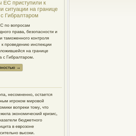
ы ЕС приступили к
и ситуации на границе
 с Гибралтаром
ЕС по вопросам
ного права, безопасности и
и таможенного контроля
 к проведению инспекции
сложившейся на границе
а с Гибралтаром.
лностью →
па, несомненно, остается
пным игроком мировой
омики вопреки тому, что
жила экономический кризис,
казатели бюджетного
цита в еврозоне
сительно высоки.