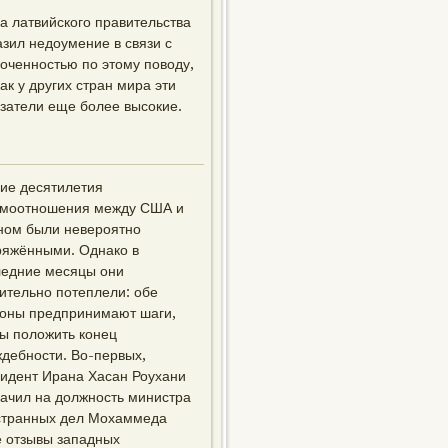
а латвийского правительства
зил недоумение в связи с
оченностью по этому поводу,
как у других стран мира эти
затели еще более высокие.
ие десятилетия
имоотношения между США и
ном были невероятно
ряжёнными. Однако в
ледние месяцы они
ительно потеплели: обе
роны предпринимают шаги,
ы положить конец
дебности. Во-первых,
идент Ирана Хасан Роухани
ачил на должность министра
странных дел Мохаммеда
е отзывы западных