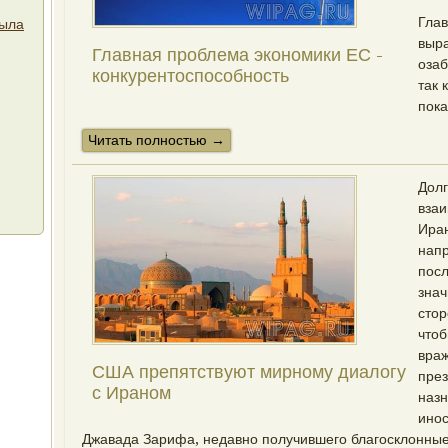
Глав
была
выра
Главная проблема экономики ЕС -
озаб
конкурентоспособность
так 
пока
Читать полностью →
Долг
вза
Ира
нап
пос
знач
сто
чтоб
враж
США препятствуют мирному диалогу
през
с Ираном
назн
ино
Джавада Зарифа, недавно получившего благосклонны