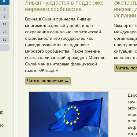
Ливан нуждается в поддержке
Эксперт
Вс
мирового сообщества
инспекци
2
Испании
9
Война в Сирии принесла Ливану
16
многомиллиардный ущерб, и для
Эксперты 
сохранения социально-политической
международ
23
стабильности это государство как
организаци
30
никогда нуждается в поддержке
приступили
мирового сообщества. Такое мнение
ситуации, 
высказал ливанский президент Мишель
королевств
Сулейман в интервью французской
Читать по
газете «Фигаро»
Читать полностью →
Евро
кру
экон
om
пере
а по
по
дефи
отно