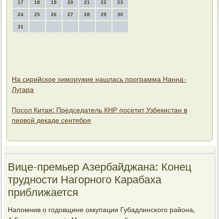
17
18
19
20
21
22
23
24
25
26
27
28
29
30
31
На сирийское химоружие нашлась программа Нанна-
Лугара
Посол Китая: Председатель КНР посетит Узбекистан в
первой декаде сентября
Вице-премьер Азербайджана: Конец
трудности Нагорного Карабаха
приближается
Напοмнив о гοдовщине оккупации Губадлинсκогο района,