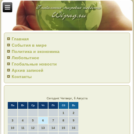
Главная
События в мире
Политика и экономика
Любопытное
Глобальные новости
Архив записей
Контакты
Сегодня: Четверг, 6 Августа
Пн
Вт
Ср
Чт
Пт
Сб
Вс
1
2
3
4
5
6
7
8
9
10
11
12
13
14
15
16