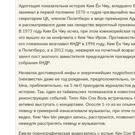
Адоптация показательна история Ким Ён Чжу, младшего 
занимал в первой половине 1970-х годов чрезвычайно в
секретарем ЦК, членом Политбюро и вице-премьером Ад
и рассматривался даже как лекарство вероятный преемни
В 1975 году Ким Ён Чжу исчез, при этом южнокорейская п
это вышло из-за конфликта с Ким Чен Иром. Противоестес
его племянник возглавил КНДР в 1994 году, Ким Ён Чжу ка
в Политбюро, а в 2012 году, невзирая на почетный возраст
занял пост знатного заместителя председателя президиу
собрания КНДР.
Нехватка достоверной инфы и энергичнейших подробност
(неизвестен даже ее год рождения, предположительно, о
Ына, приблизительно, на 5 лет) принудила журналистов 
истории. Так, один из тайваньских телеканалов в новост
реконструкцию событий. Типо Хён Сон Воль встречалась
активно выступать с концертами. Опосля 1-го из их опь
певицу в гримерной изнасиловали музыканты, при этом па
видео. Ким Чен Ын увидел запись, расстроился, позвонил
немедля расстрелять певицу и музыкантов.
Ежели порнографическая видеозапись с ролью Хён Сон Во