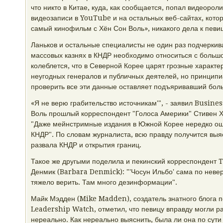
что никто в Китае, куда, как сообщается, попал видеороли
видеозаписи в YouTube и на остальных веб-сайтах, кото
самый кинофильм с Хён Сон Воль», никакого дела к певи
Ланьков и остальные специалисты не один раз подчеркив
массовых казнях в КНДР необходимо относиться с большо
колеблется, что в Северной Корее царят грозные характ
неугодных генералов и публичных деятелей, но принцип
проверить все эти данные оставляет подъяривавший бол
«Я не верю грабительство источникам'", - заявил Busine
Воль прошлый корреспондент "Голоса Америки" Стивен 
"Даже мейнстримные издания в Южной Корее нередко оши
КНДР". По словам журналиста, всю правду получится вы
развала КНДР и открытия границ.
Такое же другыми поделила и пекинский корреспондент 
Денмик (Barbara Denmick): "'Чосун Ильбо' сама по неве
тяжело верить. Там много дезинформации".
Майк Мэдден (Mike Madden), создатель знатного блога 
Leadership Watch, отметил, что певицу вправду могли ра
нереально. Как нереально выяснить, была ли она по сут