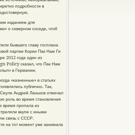
нкретно подробности в
недостоверную.
ким изданием для
ки» о северном соседе, чтоб
еляли бывшего главу госплана
овой партии Кореи Пак Нам Ги
ре 2012 года один из
n Policy сказал, что Пак Нам
сплыл» в Германии.
когда «казненные» в статьях
оявлялись публично. Так,
в Сеуле Андрей Ланьков отмечал
ую роль во время становления
ое время пропала из
стреляли вкупе с иными
ли связь с СССР.
отя на тот момент уже занимала