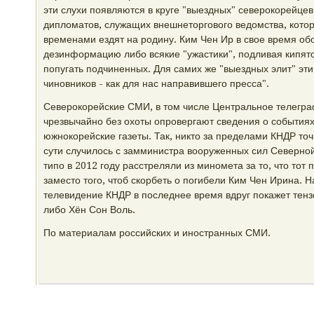
эти слухи появляются в круге "выездных" северокорейцев:
дипломатов, служащих внешнеторгового ведомства, котор
временами ездят на родину. Ким Чен Ир в свое время об
дезинформацию либо всякие "ужастики", подливая кипяточк
попугать подчиненных. Для самих же "выездных элит" эти
чиновников - как для нас направившего пресса".
Северокорейские СМИ, в том числе Центральное телегра
чрезвычайно без охоты опровергают сведения о событиях
южнокорейские газеты. Так, никто за пределами КНДР точн
сути случилось с замминистра вооруженных сил Северно
типо в 2012 году расстреляли из миномета за то, что тот
заместо того, чтоб скорбеть о погибели Ким Чен Ирина. На
телевидение КНДР в последнее время вдруг покажет тен
либо Хён Сон Воль.
По материалам российских и иностранных СМИ.