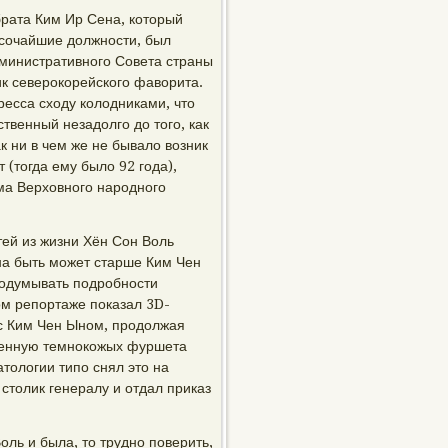
брата Ким Ир Сена, который
ысочайшие должности, был
министративного Совета страны
к северокорейского фаворита.
ресса сходу колодниками, что
твенный незадолго до того, как
к ни в чем же не бывало возник
 (тогда ему было 92 года),
ма Верховного народного
ей из жизни Хён Сон Воль
на быть может старше Ким Чен
додумывать подробности
ном репортаже показал 3D-
 с Ким Чен Ыном, продолжая
яненную темнокожых фуршета
тологии типо снял это на
 столик генералу и отдал приказ
ль и была, то трудно поверить,