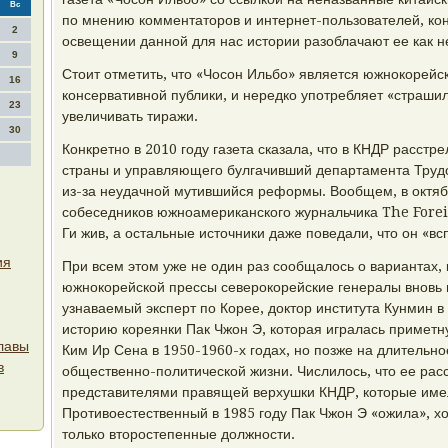
Вс
по мнению комментаторов и интернет-пользователей, ко
2
освещении данной для нас истории разоблачают ее как 
9
Стоит отметить, что «Чосон Ильбо» является южнокорейс
16
консервативной публики, и нередко употребляет «страшил
23
увеличивать тиражи.
30
Конкретно в 2010 году газета сказала, что в КНДР расстр
страны и управляющего булгачивший департамента Труд
из-за неудачной мутившийся реформы. Вообщем, в октяб
собеседников южноамериканского журнальчика The Foreig
Ги жив, а остальные источники даже поведали, что он «в
ия
При всем этом уже не один раз сообщалось о вариантах, 
южнокорейской прессы северокорейские генералы вновь п
узнаваемый эксперт по Корее, доктор института Кунмин 
историю кореянки Пак Чжон Э, которая игралась приметн
главы
Ким Ир Сена в 1950-1960-х годах, но позже на длительн
в
общественно-политической жизни. Числилось, что ее рас
представителями правящей верхушки КНДР, которые име
Противоестественный в 1985 году Пак Чжон Э «ожила», х
только второстепенные должности.