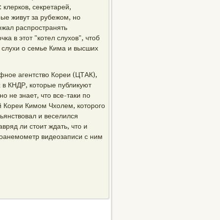
 клерков, секретарей,
ые живут за рубежом, но
ожал распространять
а в этот "котел слухов", чтоб
 слухи о семье Кима и высших
фное агентство Кореи (ЦТАК),
 в КНДР, которые публикуют
о не знает, что все-таки по
й Кореи Кимом Чхолем, которого
 пьянствовал и веселился
вряд ли стоит ждать, что и
зоанемометр видеозаписи с ним