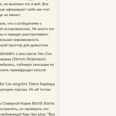
к, не выложил его в веб. Все
рые афишируют себя как «тот
це не имеют.
али, что к сообщениям о
й осторожностью. Не много кто
еры и нередко расстреливают
иальная невозможность
ьшой простор для домыслов.
ssInsider о расстреле Хён Сон
Херман (Steven Hemrann):
бались, публикуя сенсации из
яснить гермафродит опосля
The Los Angeles Times Барбара
рующем хороша. Но ей тотчас
по Северной Корее North Korea
сстрелять, но проверить это
и любовницей Ким Чен Ына: "Все