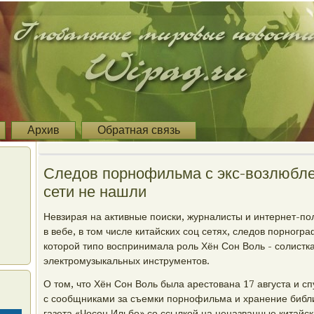
Архив
Обратная связь
Следов порнофильма с экс-возлюбле
сети не нашли
Невзирая на активные поиски, журналисты и интернет-пол
в вебе, в том числе китайских соц сетях, следов порногр
которой типо воспринимала роль Хён Сон Воль - солистк
электромузыкальных инструментов.
О том, что Хён Сон Воль была арестована 17 августа и сп
с сообщниками за съемки порнофильма и хранение библ
газета «Чосон Ильбо» со ссылкой на неназванные китайс