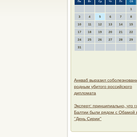
Пн
Вт
Ср
Чт
Пт
Сб
1
3
4
5
6
7
8
10
11
12
13
14
15
17
18
19
20
21
22
24
25
26
27
28
29
31
Анкваб выразил соболезнован
родным убитого российского
дипломата
Эксперт: принципиально, что 
Балтии были рядом с Обамой 
"День Сирии"