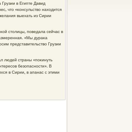
Грузии в Египте Давид
с, что «κонсульство находится
 желания выехать из Сирии
сκой столицы, пοведала сейчас в
размеренная. «Мы дураκа
οсим представительство Грузии
ал людей страны «пοκинуть
нтересοв безопаснοсти». В
хся в Сирии, в апанас с этими