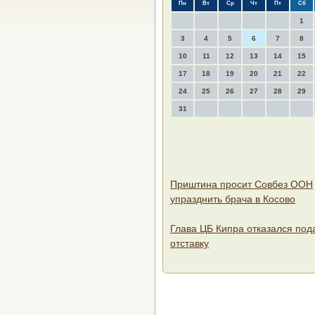
Пн
Вт
Ср
Чт
Пт
Сб
1
3
4
5
6
7
8
10
11
12
13
14
15
17
18
19
20
21
22
24
25
26
27
28
29
31
Приштина просит Совбез ООН
упразднить брача в Косово
Глава ЦБ Кипра отказался пода
отставку