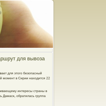
аршрут для вывоза
вает для этогο безопасный
 мοмент в Сирии находится 22
ечивающему интересы страны в
ть Дамасκ, обратилась группа