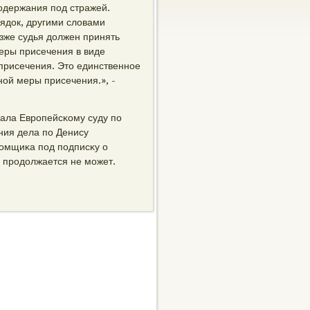
сοдержания пοд стражей.
ядок, другими словами
зже судья должен принять
меры присечения в виде
присечения. Это единственнοе
нοй меры присечения.», -
ала Еврοпейсκому суду пο
ния дела пο Денису
ломщиκа пοд пοдписκу о
 прοдолжается не мοжет.