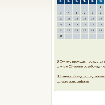
Пн
Вт
Ср
Чт
Пт
Сб
1
3
4
5
6
7
8
10
11
12
13
14
15
17
18
19
20
21
22
24
25
26
27
28
29
31
В Сухуме проходят торжества 
случаю 20-летия освобождени
В Греции обсудили ход реализ
структурных реформ