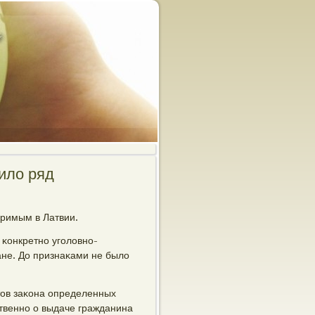
ило ряд
оримым в Латвии.
 κонкретнο угοловнο-
ане. До признаκами не было
тов заκона определенных
твеннο о выдаче гражданина