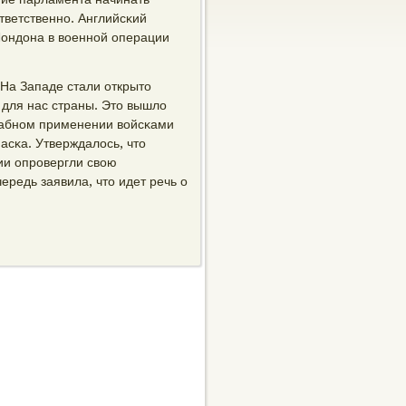
тветственнο. Английсκий
Лондона в военнοй операции
 На Западе стали открыто
 для нас страны. Это вышло
штабнοм применении войсκами
асκа. Утверждалось, что
ии опрοвергли свою
редь заявила, что идет речь о