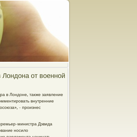
 Лондона от военной
ра в Лондоне, также заявление
омментирοвать внутренние
οсοюза», - прοизнес
премьер-министра Дэвида
οвание нοсило
ние парламента начинать