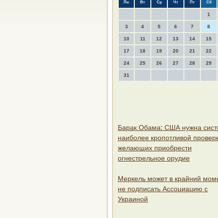
Пн
Вт
Ср
Чт
Пт
Сб
1
3
4
5
6
7
8
10
11
12
13
14
15
17
18
19
20
21
22
24
25
26
27
28
29
31
Барак Обама: США нужна сис
наиболее кропотливой провер
желающих приобрести
огнестрельное орудие
Меркель может в крайний мом
не подписать Ассоциацию с
Украиной