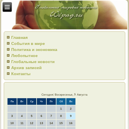
Главная
События в мире
Политика и экономика
Любопытное
Глобальные новости
Архив записей
Контакты
Сегодня: Воскресенье, 9 Августа
Пн
Вт
Ср
Чт
Пт
Сб
Вс
1
2
3
4
5
6
7
8
9
10
11
12
13
14
15
16