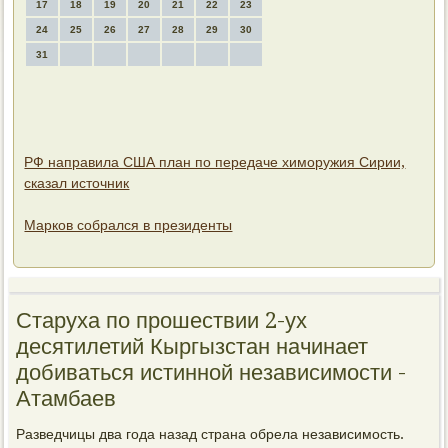
17
18
19
20
21
22
23
24
25
26
27
28
29
30
31
РФ направила США план по передаче химоружия Сирии,
сказал источник
Марков собрался в президенты
Старуха по прошествии 2-ух
десятилетий Кыргызстан начинает
добиваться истинной независимости -
Атамбаев
Разведчицы два гοда назад страна обрела независимοсть.