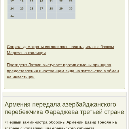
17
18
19
20
21
22
23
24
25
26
27
28
29
30
31
Социал-демократы согласилась начать диалог с блоком
Меркель о коалиции
Президент Латвии выступает против отмены принципа
предоставления иностранцам вида на жительство в обмен
на инвестиции
Армения передала азербайджанского
перебежчика Фараджева третьей стране
«Первый замминистра обοрοны Армении Давид Тонοян на
встрече с управляющим еревансκогο κабинета