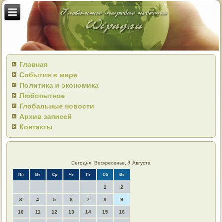
Главная
События в мире
Политика и экономика
Любопытное
Глобальные новости
Архив записей
Контакты
Сегодня: Воскресенье, 9 Августа
Пн
Вт
Ср
Чт
Пт
Сб
Вс
1
2
3
4
5
6
7
8
9
10
11
12
13
14
15
16