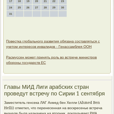
17
18
19
20
21
22
23
24
25
26
27
28
29
30
31
Повестка глобального развития обязана составляться с
учетом интересов инвалидов - Генассамблея ООН
Расмуссен может принять роль во встрече министров
обороны государств ЕС
Главы МИД Лиги арабских стран
проведут встречу по Сирии 1 сентября
Заместитель генсека ЛАГ Ахмед бен Хелли (Ahmed Ben
Helli) отметил, что перенесенная на воскресенье встреча
вначале была назначена на вторник, докладывает РИА