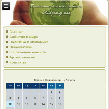
Главная
События в мире
Политика и экономика
Любопытное
Глобальные новости
Архив записей
Контакты
Сегодня: Понедельник, 10 Августа
Пн
Вт
Ср
Чт
Пт
Сб
Вс
1
2
3
4
5
6
7
8
9
10
11
12
13
14
15
16