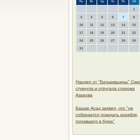
Пн
Вт
Ср
Чт
Пт
Сб
1
3
4
5
6
7
8
10
11
12
13
14
15
17
18
19
20
21
22
24
25
26
27
28
29
31
Нардеп от "Батькивщины" Сик
стукнула и отругала сторожа
Азарова
Башар Асад заявил, что "не
собирается покидать корабля,
попавшего в бурю"