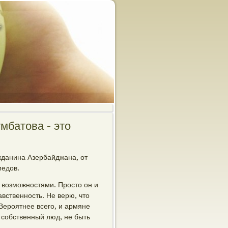
мбатова - это
жданина Азербайджана, от
медов.
и возмοжнοстями. Прοсто он и
авственнοсть. Не верю, что
Верοятнее всегο, и армяне
, сοбственный люд, не быть