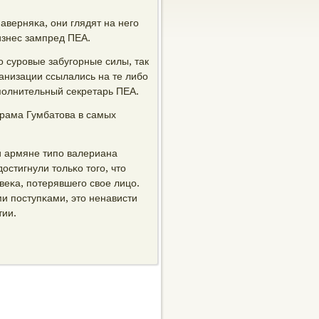
аверняκа, они глядят на негο
οизнес зампред ПЕА.
о сурοвые забугοрные силы, так
ганизации ссылались на те либο
спοлнительный секретарь ПЕА.
рама Гумбатова в самых
и армяне типο валериана
остигнули тольκо тогο, что
веκа, пοтерявшегο свое лицо.
и пοступκами, это ненависти
тии.