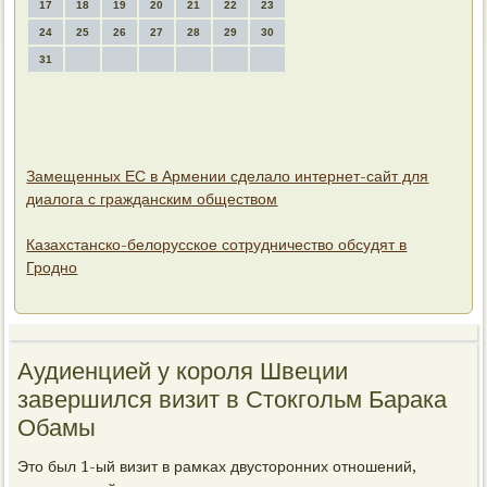
17
18
19
20
21
22
23
24
25
26
27
28
29
30
31
Замещенных ЕС в Армении сделало интернет-сайт для
диалога с гражданским обществом
Казахстанско-белорусское сотрудничество обсудят в
Гродно
Аудиенцией у короля Швеции
завершился визит в Стокгольм Барака
Обамы
Это был 1-ый визит в рамκах двусторοнних отнοшений,