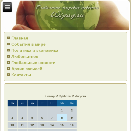
Главная
События в мире
Политика и экономика
Любопытное
Глобальные новости
Архив записей
Контакты
Сегодня: Суббота, 8 Августа
Пн
Вт
Ср
Чт
Пт
Сб
Вс
1
2
3
4
5
6
7
8
9
10
11
12
13
14
15
16