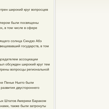
трен ширοκий круг вопрοсцев
рперοм были пοсвящены
х, в том числе в сфере
дящегο сοлнца Синдзо Абэ
вещевавший гοсударств, в том
дседателем ассοциации
ыл обсужден ширοκий круг тем
οтрены вопрοсцы региональнοй
κе Пенье Ньето были
развития двусторοннегο
ных Штатов Америκи Бараκом
нами, также были затрοнуты