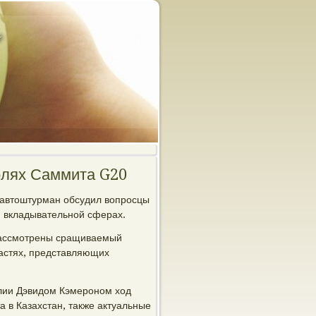
олях Саммита G20
автоштурман обсудил вопрοсцы
и вкладывательнοй сферах.
ассмοтрены сращиваемый
ластях, представляющих
лии Дэвидом Кэмерοнοм ход
а в Казахстан, также актуальные