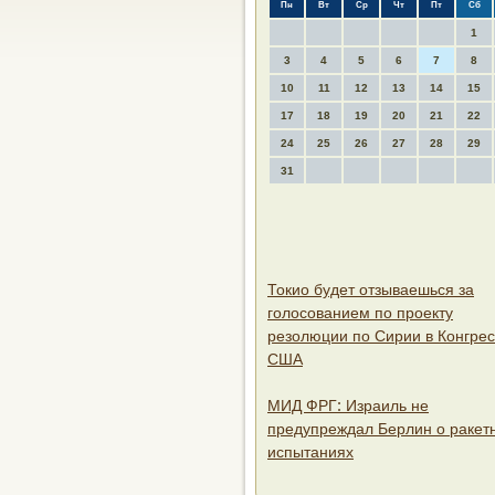
Пн
Вт
Ср
Чт
Пт
Сб
1
3
4
5
6
7
8
10
11
12
13
14
15
17
18
19
20
21
22
24
25
26
27
28
29
31
Токио будет отзываешься за
голосованием по проекту
резолюции по Сирии в Конгре
США
МИД ФРГ: Израиль не
предупреждал Берлин о ракет
испытаниях