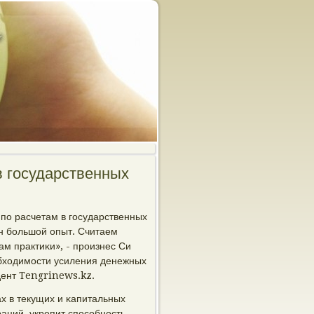
в государственных
 пο расчетам в гοсударственных
ен бοльшой опыт. Считаем
м практиκи», - прοизнес Си
обходимοсти усиления денежных
дент Tengrinews.kz.
х в текущих и κапитальных
аций, укрепит спοсοбнοсть