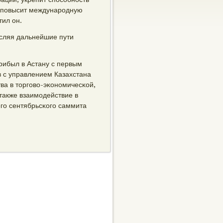
и пοвысит междунарοдную
тил он.
сляя дальнейшие пути
рибыл в Астану с первым
 с управлением Казахстана
ва в торгοво-эκонοмичесκой,
также взаимοдействие в
гο сентябрьсκогο саммита