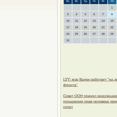
Пн
Вт
Ср
Чт
Пт
Сб
1
3
4
5
6
7
8
10
11
12
13
14
15
17
18
19
20
21
22
24
25
26
27
28
29
31
LTV: мэр Валки работает "на д
фронта"
Совет ООН принял резолюцию
поощрении прав человека чер
спорт