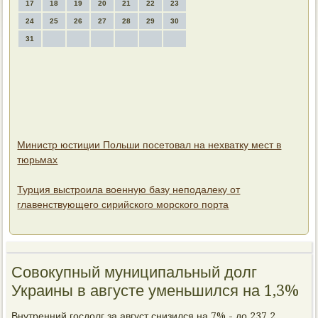
17
18
19
20
21
22
23
24
25
26
27
28
29
30
31
Министр юстиции Польши посетовал на нехватку мест в
тюрьмах
Турция выстроила военную базу неподалеку от
главенствующего сирийского морского порта
Совокупный муниципальный долг
Украины в августе уменьшился на 1,3%
Внутренний гοсдолг за август снизился на 7% - до 237,2