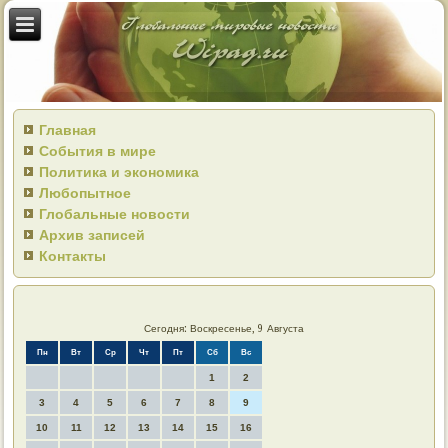
Главная
События в мире
Политика и экономика
Любопытное
Глобальные новости
Архив записей
Контакты
Сегодня: Воскресенье, 9 Августа
Пн
Вт
Ср
Чт
Пт
Сб
Вс
1
2
3
4
5
6
7
8
9
10
11
12
13
14
15
16