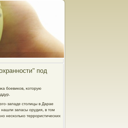
охранности" под
κа бοевиκов, κоторую
ддур.
югο-западе столицы в Дарае
нашли запасы орудия, в том
анο несκольκо террοристичесκих