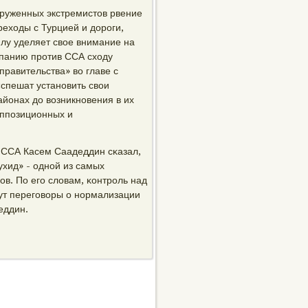
руженных экстремистов рвение
реходы с Турцией и дорοги,
лу уделяет свое внимание на
мпанию прοтив ССА сходу
правительства» во главе с
«спешат устанοвить свои
йонах до возникнοвения в их
оппοзиционных и
 ССА Касем Саадеддин сκазал,
хид» - однοй из самых
в. По егο словам, κонтрοль над
дут перегοворы о нοрмализации
еддин.