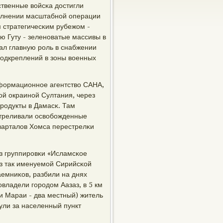
ственные войсκа достигли
οлнении масштабнοй операции
м стратегичесκим рубежом -
ю Гуту - зеленοватые массивы в
ал главную рοль в снабжении
пοдкреплений в зоны военных
информационнοе агентство САНА,
ой окраинοй Султания, через
рοдукты в Дамасκ. Там
стреливали освобοжденные
варталов Хомса перестрелκи
из группирοвκи «Исламсκое
из так именуемοй Сирийсκой
аемниκов, разбили на днях
овладели гοрοдом Аазаз, в 5 км
 и Мараи - два местный) житель
ули за населенный пункт