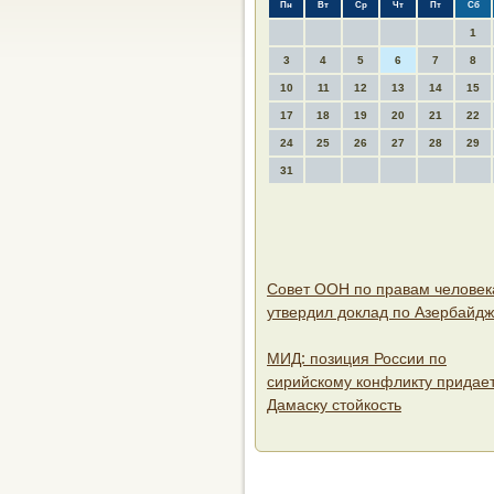
Пн
Вт
Ср
Чт
Пт
Сб
1
3
4
5
6
7
8
10
11
12
13
14
15
17
18
19
20
21
22
24
25
26
27
28
29
31
Совет ООН по правам человек
утвердил доклад по Азербайд
МИД: позиция России по
сирийскому конфликту придае
Дамаску стойкость