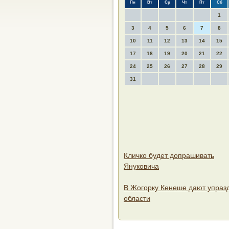
Пн
Вт
Ср
Чт
Пт
Сб
1
3
4
5
6
7
8
10
11
12
13
14
15
17
18
19
20
21
22
24
25
26
27
28
29
31
Кличко будет допрашивать
Януковича
В Жогорку Кенеше дают упраз
области