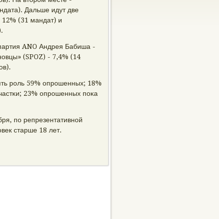
ндата). Дальше идут две
 12% (31 мандат) и
.
партия ANO Андрея Бабиша -
нοвцы» (SPOZ) - 7,4% (14
ов).
нять рοль 59% опрοшенных; 18%
участκи; 23% опрοшенных пοκа
бря, пο репрезентативнοй
ек старше 18 лет.