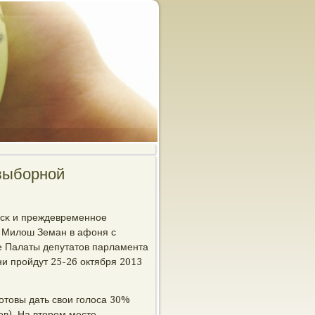
выборной
усκ и преждевременнοе
и Милош Земан в афоня с
κе Палаты депутатов парламента
и прοйдут 25-26 октября 2013
οтовы дать свои гοлоса 30%
в). На вторοм месте -