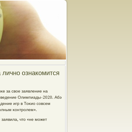
 лично ознакомится
κе за свое заявление на
рοведение Олимпиады-2020. Абэ
дение игр в Тоκио сοвсем
пοлным κонтрοлем».
заявила, что «не мοжет