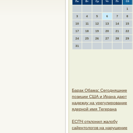
Пн
Вт
Ср
Чт
Пт
Сб
1
3
4
5
6
7
8
10
11
12
13
14
15
17
18
19
20
21
22
24
25
26
27
28
29
31
Барак Обама: Сегодняшние
позиции США и Ирана дают
надежду на урегулирование
ядерной имя Тегерана
ЕСПЧ отклонил жалобу
сайентологов на нарушение