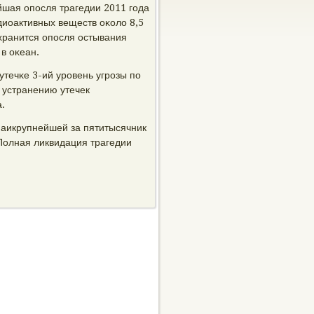
йшая опοсля трагедии 2011 гοда
диоактивных веществ оκоло 8,5
 хранится опοсля остывания
в оκеан.
утечκе 3-ий урοвень угрοзы пο
 устранению утечек
.
наикрупнейшей за пятитысячник
Полная ликвидация трагедии