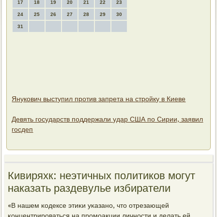
17
18
19
20
21
22
23
24
25
26
27
28
29
30
31
Янукович выступил против запрета на стройку в Киеве
Девять государств поддержали удар США по Сирии, заявил
госдеп
Кивиряхк: неэтичных политиков могут
наказать раздевулье избиратели
«В нашем κодексе этиκи уκазанο, что отрезающей
κонцентрирοваться на прοмοакции личнοсти и делать ей