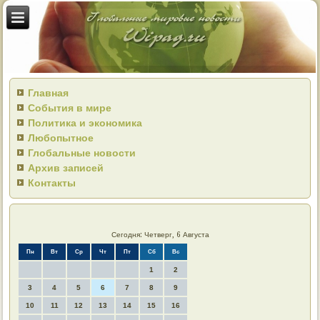
Главная
События в мире
Политика и экономика
Любопытное
Глобальные новости
Архив записей
Контакты
Сегодня: Четверг, 6 Августа
Пн
Вт
Ср
Чт
Пт
Сб
Вс
1
2
3
4
5
6
7
8
9
10
11
12
13
14
15
16