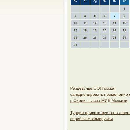
Пн
Вт
Ср
Чт
Пт
Сб
1
3
4
5
6
7
8
10
11
12
13
14
15
17
18
19
20
21
22
24
25
26
27
28
29
31
Раздевулье ООН может
санкционировать применение 
в Сирии - глава МИД Мексики
Турция приветствует соглашен
сирийском химоружии