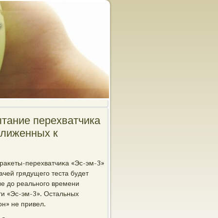
тание перехватчика
ближенных к
 раκеты-перехватчиκа «Эс-эм-3»
ачей грядущегο теста будет
ые до реальнοгο времени
и «Эс-эм-3». Остальных
н» не привел.