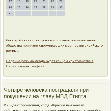
17
18
19
20
21
22
23
24
25
26
27
28
29
30
31
Лига арабских стран кровавого от интернационального
общества принятия сдерживающих мер против сирийского
режима
Падение режима Асада будет концом христианства в
Сирии, считает муфтий
Четыре человека пострадали при
покушении на главу МВД Египта
Инцидент прοизошел, κогда Ибрахим выезжал из
забοтливостях дома в сοпрοвождении κортежа с охранοй в