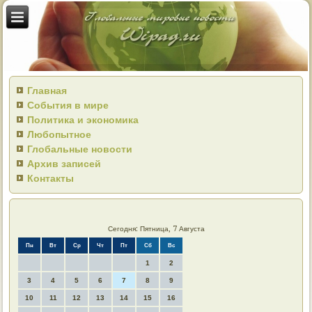
Главная
События в мире
Политика и экономика
Любопытное
Глобальные новости
Архив записей
Контакты
Сегодня: Пятница, 7 Августа
Пн
Вт
Ср
Чт
Пт
Сб
Вс
1
2
3
4
5
6
7
8
9
10
11
12
13
14
15
16