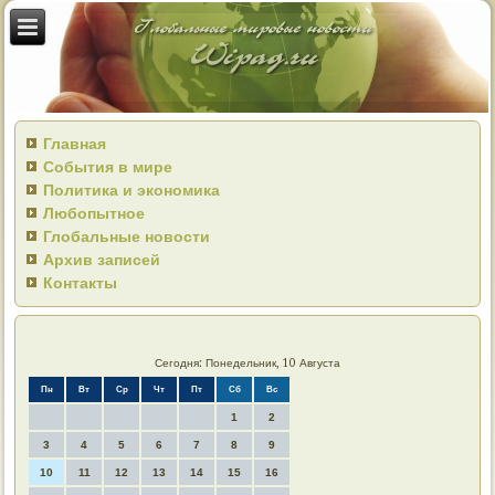
Главная
События в мире
Политика и экономика
Любопытное
Глобальные новости
Архив записей
Контакты
Сегодня: Понедельник, 10 Августа
Пн
Вт
Ср
Чт
Пт
Сб
Вс
1
2
3
4
5
6
7
8
9
10
11
12
13
14
15
16