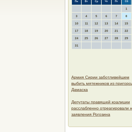
Пн
Вт
Ср
Чт
Пт
Сб
1
3
4
5
6
7
8
10
11
12
13
14
15
17
18
19
20
21
22
24
25
26
27
28
29
31
Армия Сирии заботливейшем
выбить мятежников из пригоро
Дамаска
Депутаты правящей коалиции
расслабленно отреагировали 
заявления Рогозина