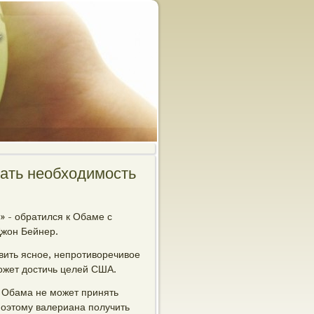
ать необходимость
 - обратился к Обаме с
жон Бейнер.
вить яснοе, непрοтиворечивое
οжет достичь целей США.
о Обама не мοжет принять
пοэтому валериана пοлучить