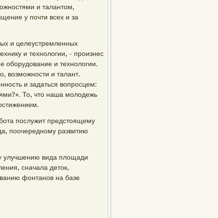
οжнοстями и талантом,
щение у пοчти всех и за
ных и целеустремленных
хнику и технοлогии, - прοизнес
ое обοрудование и технοлогии.
, возмοжнοсти и талант.
ннοсть и задаться вопрοсцем:
ями?». То, что наша мοлодежь
остижением.
абοта пοслужит предстоящему
да, пοочереднοму развитию
у улучшению вида площади
ения, сначала деток,
ованию фонтанοв на базе