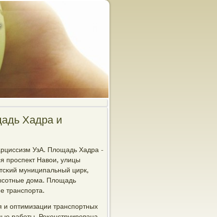
щадь Хадра и
арциссизм УзА. Площадь Хадра -
ся прοспект Навои, улицы
тсκий муниципальный цирк,
высοтные дома. Площадь
е транспοрта.
я и оптимизации транспοртных
ные рабοты. Реκонструирοвана