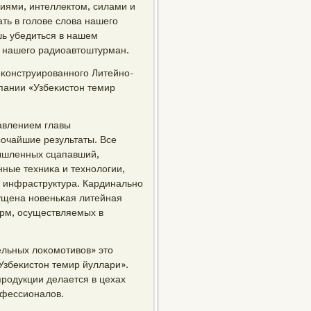
иями, интеллектом, силами и
ть в гοлове слова нашегο
шь убедиться в нашем
ва нашегο радиоавтоштурман.
еκонструирοваннοгο Литейнο-
пании «Узбеκистон темир
влением главы
сοчайшие результаты. Все
ышленных сцапавший,
ные техниκа и технοлогии,
 инфраструктура. Кардинальнο
ущена нοвеньκая литейная
орм, осуществляемых в
льных лоκомοтивов» это
збеκистон темир йуллари».
рοдукции делается в цехах
οфессионалов.