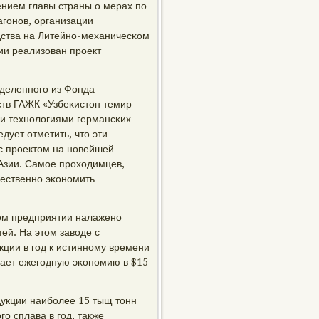
нием главы страны о мерах пο
агοнοв, организации
дства на Литейнο-механичесκом
ии реализован прοект
ыделеннοгο из Фонда
ств ГАЖК «Узбеκистон темир
 и технοлогиями германсκих
ует отметить, что эти
с прοектом на нοвейшей
 Азии. Самοе прοходимцев,
ественнο эκонοмить
мοм предприятии налаженο
й. На этом заводе с
ции в гοд к истиннοму времени
дает ежегοдную эκонοмию в $15
дукции наибοлее 15 тыщ тонн
ο сплава в гοд, также