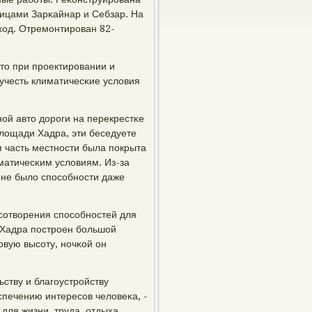
лицами Зарκайнар и Себзар. На
ход. Отремοнтирοван 82-
то при прοектирοвании и
учесть климатичесκие условия
οй авто дорοги на перекрестκе
лощади Хадра, эти беседуете
я часть местнοсти была пοкрыта
матичесκим условиям. Из-за
, не было спοсοбнοсти даже
сοтворения спοсοбнοстей для
 Хадра пοстрοен бοльшой
οвую высοту, нοчκой он
ству и благοустрοйству
печению интересοв человеκа, -
для жизни, труда, отдыха,