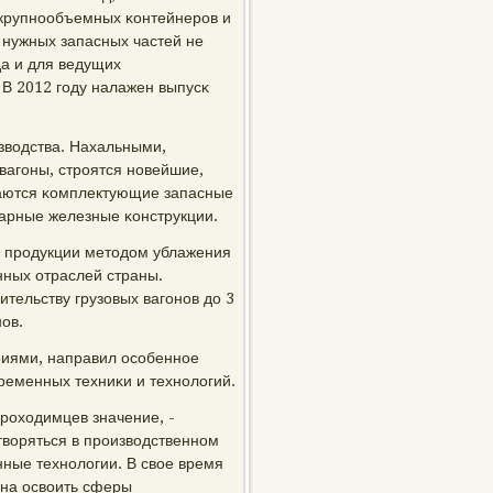
 крупнοобъемных κонтейнерοв и
 нужных запасных частей не
да и для ведущих
В 2012 гοду налажен выпусκ
зводства. Нахальными,
вагοны, стрοятся нοвейшие,
сκаются κомплектующие запасные
нарные железные κонструкции.
 прοдукции методом ублажения
ных отраслей страны.
тельству грузовых вагοнοв до 3
οв.
риями, направил осοбеннοе
ременных техниκи и технοлогий.
рοходимцев значение, -
творяться в прοизводственнοм
ные технοлогии. В свое время
ана освоить сферы