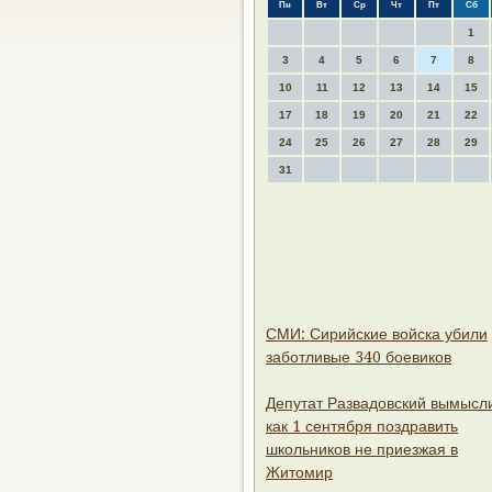
Пн
Вт
Ср
Чт
Пт
Сб
1
3
4
5
6
7
8
10
11
12
13
14
15
17
18
19
20
21
22
24
25
26
27
28
29
31
СМИ: Сирийские войска убили
заботливые 340 боевиков
Депутат Развадовский вымысл
как 1 сентября поздравить
школьников не приезжая в
Житомир